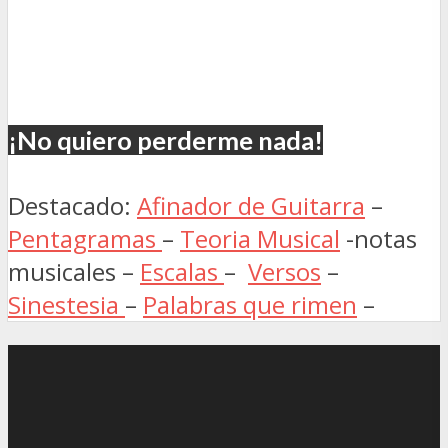
¡No quiero perderme nada!
Destacado:
Afinador de Guitarra
–
Pentagramas
–
Teoria Musical
-notas
musicales –
Escalas
–
Versos
–
Sinestesia
–
Palabras que rimen
–