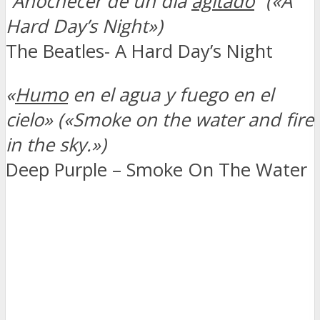
“Anochecer de un día
agitado
” («A
Hard Day’s Night»)
The Beatles- A Hard Day’s Night
«
Humo
en el agua y fuego en el
cielo» («Smoke on the water and fire
in the sky.»)
Deep Purple – Smoke On The Water