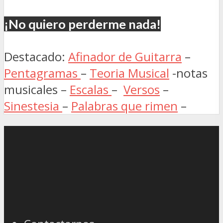
¡No quiero perderme nada!
Destacado:
Afinador de Guitarra
–
Pentagramas
–
Teoria Musical
-notas
musicales –
Escalas
–
Versos
–
Sinestesia
–
Palabras que rimen
–