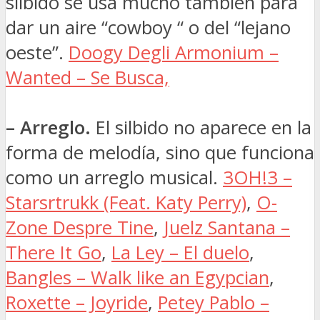
silbido se usa mucho también para
dar un aire “cowboy “ o del “lejano
oeste”.
Doogy Degli Armonium –
Wanted – Se Busca,
– Arreglo.
El silbido no aparece en la
forma de melodía, sino que funciona
como un arreglo musical.
3OH!3 –
Starsrtrukk (Feat. Katy Perry)
,
O-
Zone Despre Tine
,
Juelz Santana –
There It Go
,
La Ley – El duelo
,
Bangles – Walk like an Egypcian
,
Roxette – Joyride
,
Petey Pablo –