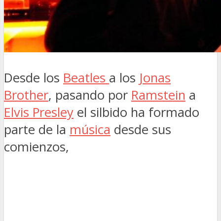
Desde los
Beatles
a los
Jonas
Brother
, pasando por
Ramstein
a
Elvis Presley
el silbido ha formado
parte de la
música
desde sus
comienzos,