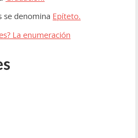
es se denomina
Epíteto.
nes? La enumeración
es