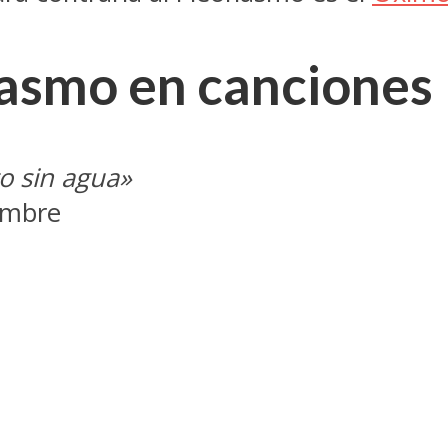
asmo en canciones
to sin agua»
ombre