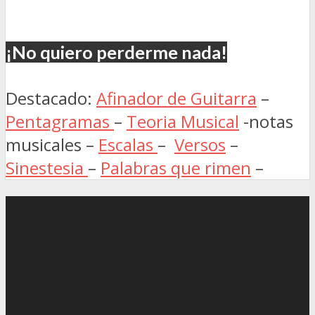
¡No quiero perderme nada!
Destacado:
Afinador de Guitarra
–
Pentagramas
–
Teoria Musical
-notas
musicales –
Escalas
–
Versos
–
Sinestesia
–
Palabras que rimen
–