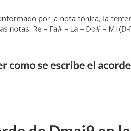
formado por la nota tónica, la tercera
las notas: Re – Fa# – La – Do# – Mi (
r como se escribe el acorde
rde de Dmaj9 en la