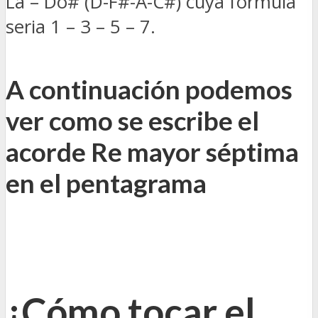
La – Do# (D-F#-A-C#) cuya fórmula
seria 1 – 3 – 5 – 7.
A continuación podemos
ver como se escribe el
acorde Re mayor séptima
en el pentagrama
¿Cómo tocar el