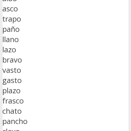
asco
trapo
paño
llano
lazo
bravo
vasto
gasto
plazo
frasco
chato
pancho