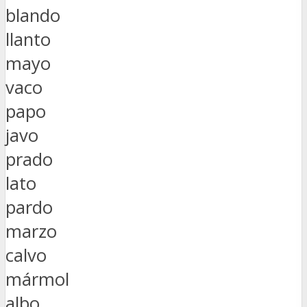
blando
llanto
mayo
vaco
papo
javo
prado
lato
pardo
marzo
calvo
mármol
albo