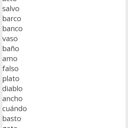
salvo
barco
banco
vaso
baño
amo
falso
plato
diablo
ancho
cuándo
basto