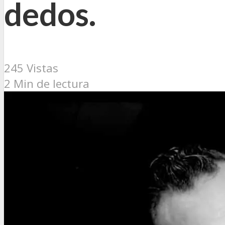
dedos.
245 Vistas
2 Min de lectura