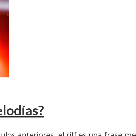
elodías?
os anteriores, el riff es una frase mel