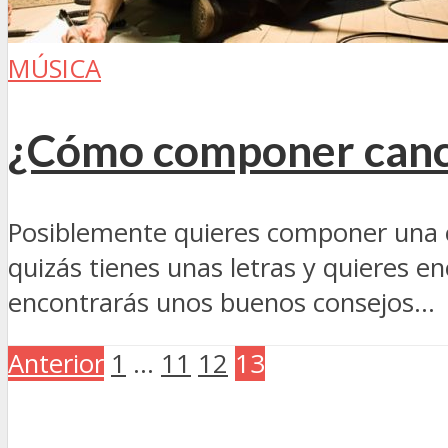
MÚSICA
¿Cómo componer canc
Posiblemente quieres componer una c
quizás tienes unas letras y quieres e
encontrarás unos buenos consejos...
Anterior
1
…
11
12
13