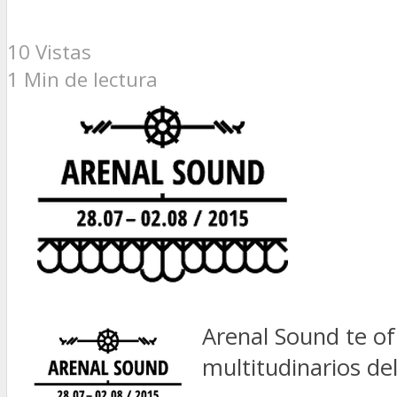
10 Vistas
1 Min de lectura
Arenal Sound te of
multitudinarios de