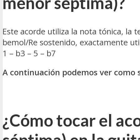
menor séptima
)?
Este acorde utiliza la nota tónica, la
bemol/Re sostenido, exactamente util
1 – b3 – 5 – b7
A continuación podemos ver como s
¿Cómo tocar el ac
séptima) en la guit