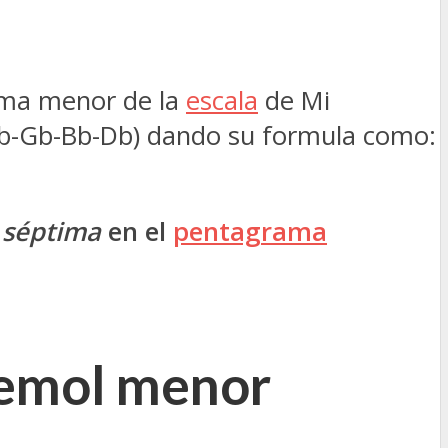
ptima menor de la
escala
de Mi
 (Eb-Gb-Bb-Db) dando su formula como:
 séptima
en el
pentagrama
bemol menor