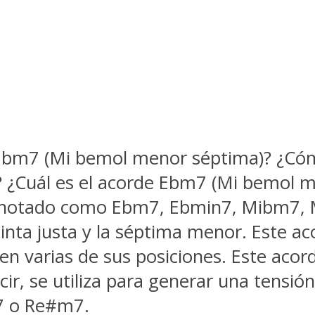
Ebm7 (Mi bemol menor séptima)? ¿Cóm
? ¿Cuál es el acorde Ebm7 (Mi bemol m
notado como Ebm7, Ebmin7, Mibm7, Mi
uinta justa y la séptima menor. Este a
 en varias de sus posiciones. Este acord
r, se utiliza para generar una tensió
7 o Re#m7.