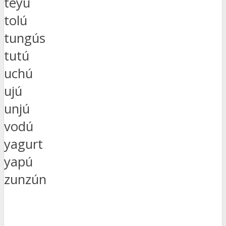
teyú
tolú
tungús
tutú
uchú
ujú
unjú
vodú
yagurt
yapú
zunzún