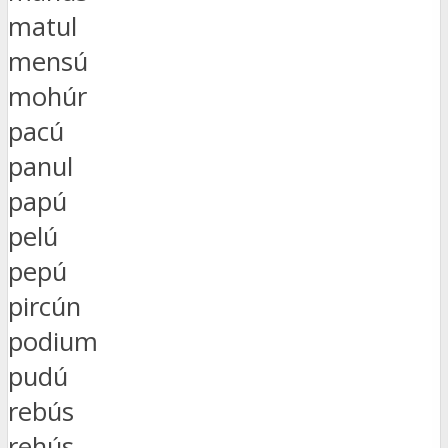
matul
mensú
mohúr
pacú
panul
papú
pelú
pepú
pircún
podium
pudú
rebús
rehús