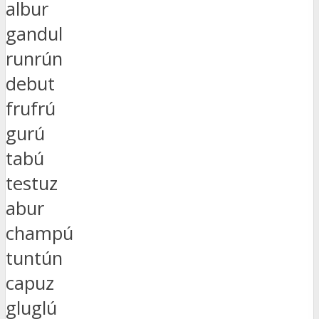
albur
gandul
runrún
debut
frufrú
gurú
tabú
testuz
abur
champú
tuntún
capuz
gluglú