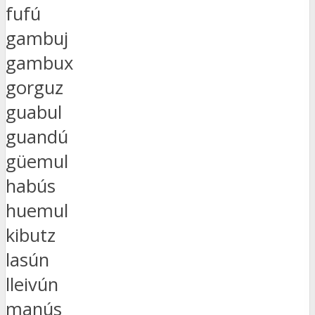
fufú
gambuj
gambux
gorguz
guabul
guandú
güemul
habús
huemul
kibutz
lasún
lleivún
manús