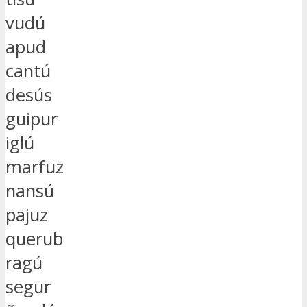
vudú
apud
cantú
desús
guipur
iglú
marfuz
nansú
pajuz
querub
ragú
segur