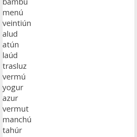
bambú
menú
veintiún
alud
atún
laúd
trasluz
vermú
yogur
azur
vermut
manchú
tahúr