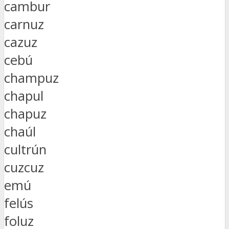
cambur
carnuz
cazuz
cebú
champuz
chapul
chapuz
chaúl
cultrún
cuzcuz
emú
felús
foluz