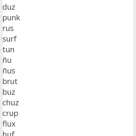
duz
punk
rus
surf
tun
ñu
ñus
brut
buz
chuz
crup
flux
huf