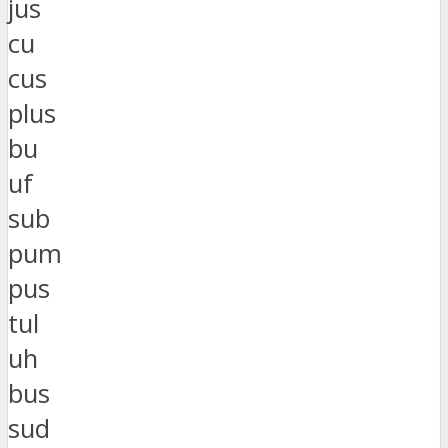
jus
cu
cus
plus
bu
uf
sub
pum
pus
tul
uh
bus
sud