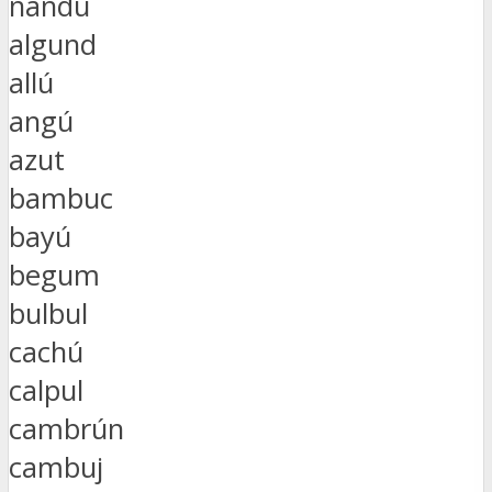
ñandú
algund
allú
angú
azut
bambuc
bayú
begum
bulbul
cachú
calpul
cambrún
cambuj