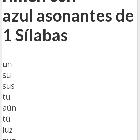
azul asonantes de
1 Sílabas
un
su
sus
tu
aún
tú
luz