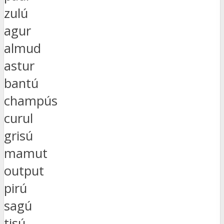
zulú
agur
almud
astur
bantú
champús
curul
grisú
mamut
output
pirú
sagú
tisú