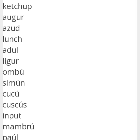
ketchup
augur
azud
lunch
adul
ligur
ombú
simún
cucú
cuscús
input
mambrú
paúl