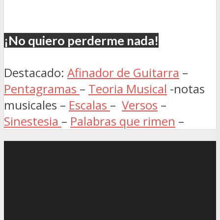
¡No quiero perderme nada!
Destacado:
Afinador de Guitarra
–
Pentagramas
–
Teoria Musical
-notas
musicales –
Escalas
–
Versos
–
Sinestesia
–
Palabras que rimen
–