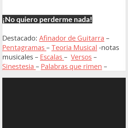
¡No quiero perderme nada!
Destacado:
Afinador de Guitarra
–
Pentagramas
–
Teoria Musical
-notas
musicales –
Escalas
–
Versos
–
Sinestesia
–
Palabras que rimen
–