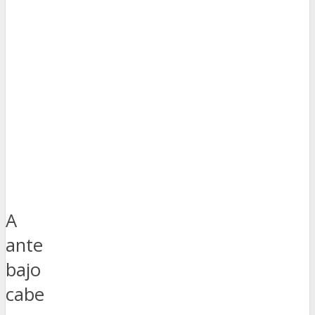
A
ante
bajo
cabe