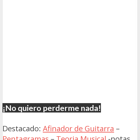
¡No quiero perderme nada!
Destacado:
Afinador de Guitarra
–
Pentagramas
–
Teoria Musical
-notas