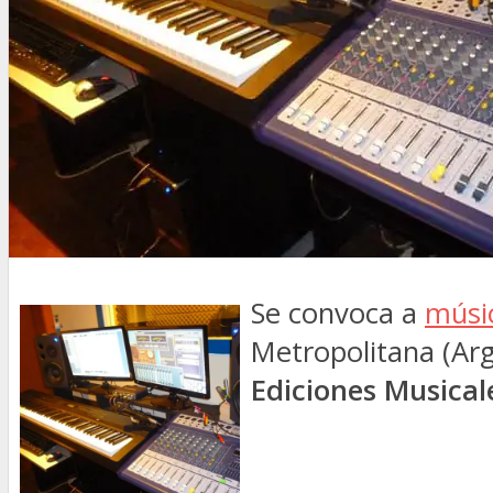
Se convoca a
músi
Metropolitana (Arg
Ediciones Musical