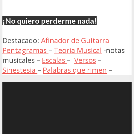
¡No quiero perderme nada!
Destacado:
Afinador de Guitarra
–
Pentagramas
–
Teoria Musical
-notas
musicales –
Escalas
–
Versos
–
Sinestesia
–
Palabras que rimen
–