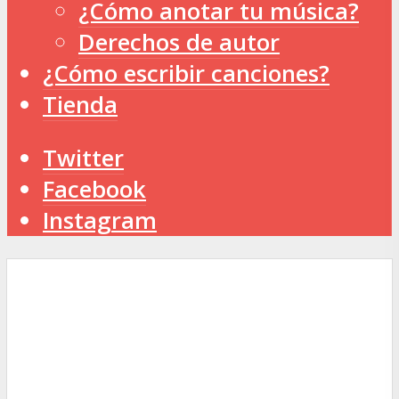
¿Cómo anotar tu música?
Derechos de autor
¿Cómo escribir canciones?
Tienda
Twitter
Facebook
Instagram