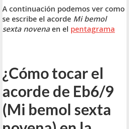
A continuación podemos ver como
se escribe el acorde
Mi bemol
sexta novena
en el
pentagrama
¿Cómo tocar el
acorde de Eb6/9
(
Mi bemol sexta
novena
) en la