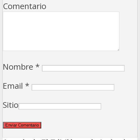
Comentario
Nombre
*
Email
*
Sitio