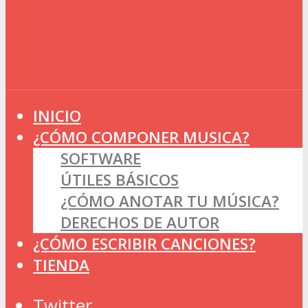
INICIO
¿CÓMO COMPONER MUSICA?
SOFTWARE
ÚTILES BÁSICOS
¿CÓMO ANOTAR TU MÚSICA?
DERECHOS DE AUTOR
¿CÓMO ESCRIBIR CANCIONES?
TIENDA
Twitter