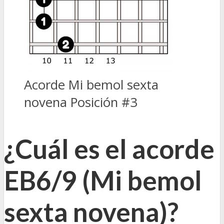
Acorde Mi bemol sexta
novena Posición #3
¿Cuál es el acorde
EB6/9 (Mi bemol
sexta novena)?