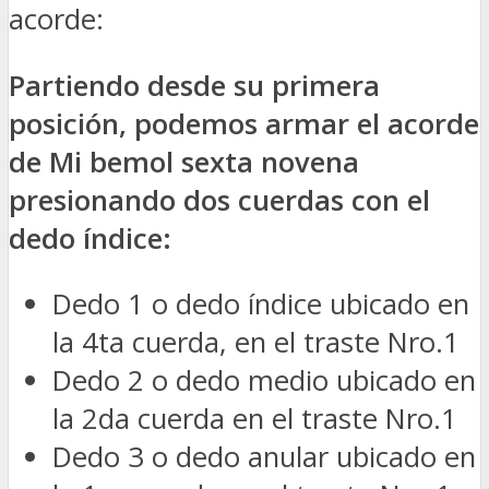
acorde:
Partiendo
desde su primera
posición, podemos armar el acorde
de Mi bemol sexta novena
presionando dos cuerdas con el
dedo índice:
Dedo 1 o dedo índice ubicado en
la 4ta cuerda, en el traste Nro.1
Dedo 2 o dedo medio ubicado en
la 2da cuerda en el traste Nro.1
Dedo 3 o dedo anular ubicado en