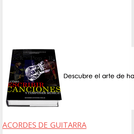
ACORDES DE GUITARRA