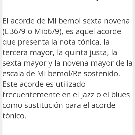
El acorde de Mi bemol sexta novena
(EB6/9 o Mib6/9), es aquel acorde
que presenta la nota tónica, la
tercera mayor, la quinta justa, la
sexta mayor y la novena mayor de la
escala de Mi bemol/Re sostenido.
Este acorde es utilizado
frecuentemente en el jazz o el blues
como sustitución para el acorde
tónico.