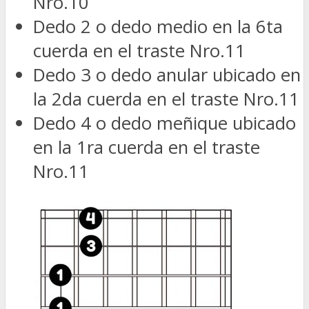
Nro.10
Dedo 2 o dedo medio en la 6ta
cuerda en el traste Nro.11
Dedo 3 o dedo anular ubicado en
la 2da cuerda en el traste Nro.11
Dedo 4 o dedo meñique ubicado
en la 1ra cuerda en el traste
Nro.11