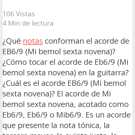
106 Vistas
4 Min de lectura
¿Qué
notas
conforman el acorde de
EB6/9 (Mi bemol sexta novena)?
¿Cómo tocar el acorde de Eb6/9 (Mi
bemol sexta novena) en la guitarra?
¿Cuál es el acorde EB6/9 (Mi bemol
sexta novena)? El acorde de Mi
bemol sexta novena, acotado como
Eb6/9, Eb6/9 o Mib6/9. Es un acorde
que presente la nota tónica, la