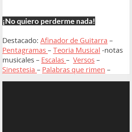
¡No quiero perderme nada!
Destacado:
Afinador de Guitarra
–
Pentagramas
–
Teoria Musical
-notas
musicales –
Escalas
–
Versos
–
Sinestesia
–
Palabras que rimen
–