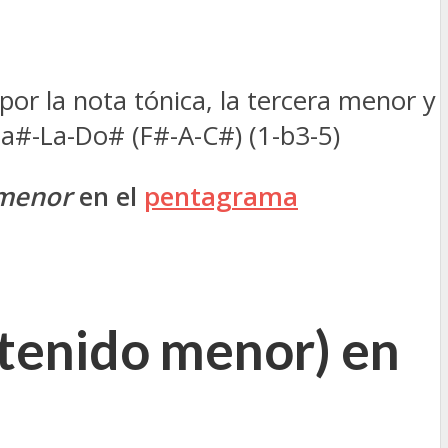
or la nota tónica, la tercera menor y
 Fa#-La-Do# (F#-A-C#) (1-b3-5)
 menor
en el
pentagrama
stenido menor) en