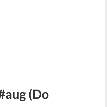
#aug (
Do