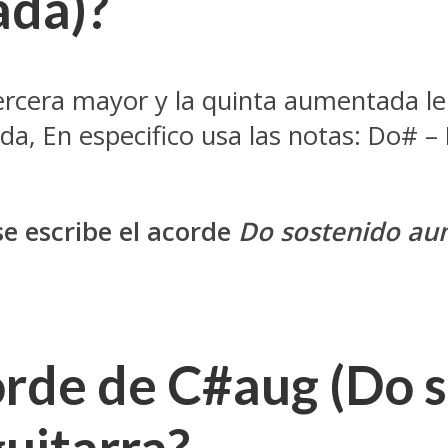
ada
)?
a tercera mayor y la quinta aumentada l
a, En especifico usa las notas: Do# –
e escribe el acorde
Do sostenido
au
orde de C#aug (
Do 
guitarra?