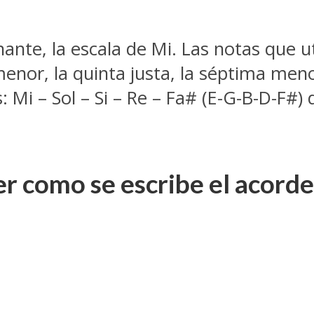
nte, la escala de Mi. Las notas que uti
a menor, la quinta justa, la séptima me
s: Mi – Sol – Si – Re – Fa# (E-G-B-D-F#
r como se escribe el acord