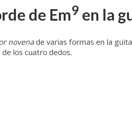
9
orde de Em
en la g
or novena
de varias formas en la guit
o de los cuatro dedos.