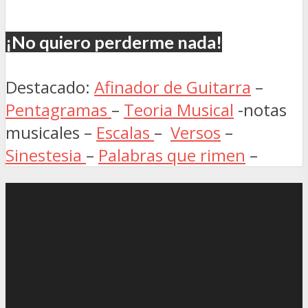
¡No quiero perderme nada!
Destacado:
Afinador de Guitarra
–
Pentagramas
–
Teoria Musical
-notas
musicales –
Escalas
–
Versos
–
Sinestesia
–
Palabras que rimen
–