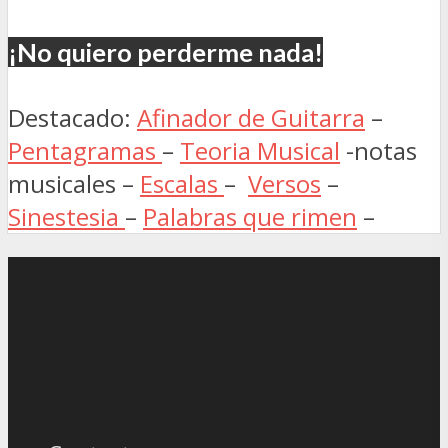
¡No quiero perderme nada!
Destacado:
Afinador de Guitarra
–
Pentagramas
–
Teoria Musical
-notas
musicales –
Escalas
–
Versos
–
Sinestesia
–
Palabras que rimen
–