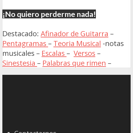
¡No quiero perderme nada!
Destacado:
Afinador de Guitarra
–
Pentagramas
–
Teoria Musical
-notas
musicales –
Escalas
–
Versos
–
Sinestesia
–
Palabras que rimen
–