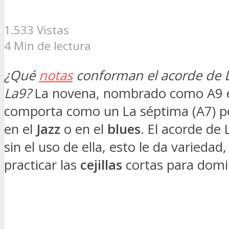
1.533 Vistas
4 Min de lectura
¿Qué
notas
conforman el acorde de La
La9?
La novena, nombrado como A9 en 
comporta como un La séptima (A7) pe
en el
Jazz
o en el
blues
. El acorde de
sin el uso de ella, esto le da varieda
practicar las
cejillas
cortas para domin