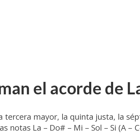
man el acorde de L
la tercera mayor, la quinta justa, la 
as notas La – Do# – Mi – Sol – Si (A –