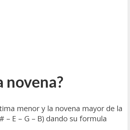
a novena?
séptima menor y la novena mayor de la
 C# – E – G – B) dando su formula