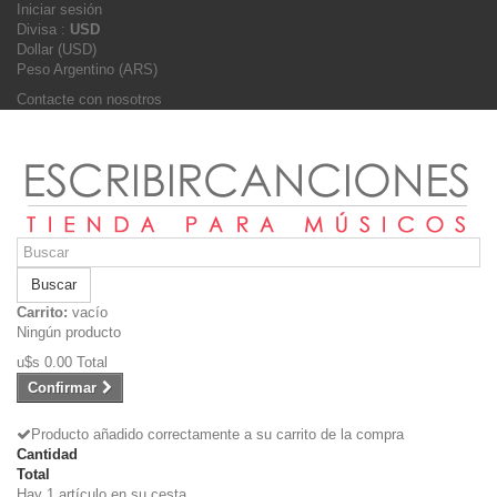
Iniciar sesión
Divisa :
USD
Dollar (USD)
Peso Argentino (ARS)
Contacte con nosotros
Buscar
Carrito:
vacío
Ningún producto
u$s 0.00
Total
Confirmar
Producto añadido correctamente a su carrito de la compra
Cantidad
Total
Hay 1 artículo en su cesta.