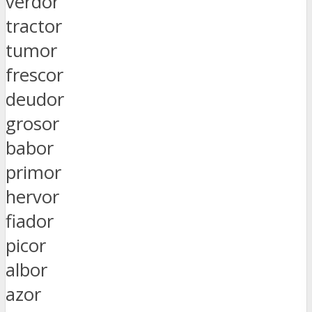
verdor
tractor
tumor
frescor
deudor
grosor
babor
primor
hervor
fiador
picor
albor
azor