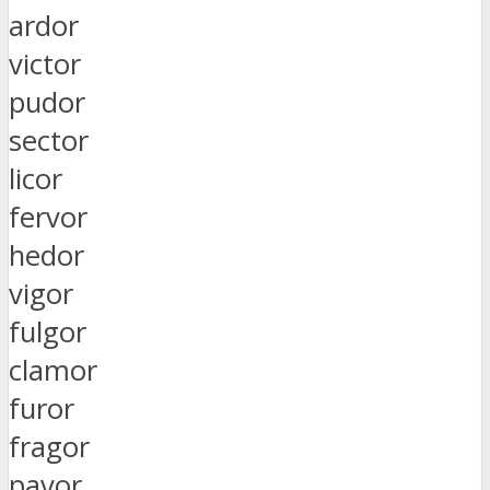
ardor
victor
pudor
sector
licor
fervor
hedor
vigor
fulgor
clamor
furor
fragor
pavor