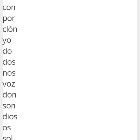
con
por
clón
yo
do
dos
nos
voz
don
son
dios
os
sol