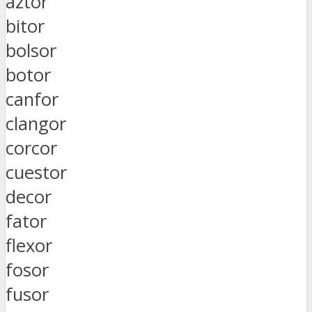
aztor
bitor
bolsor
botor
canfor
clangor
corcor
cuestor
decor
fator
flexor
fosor
fusor