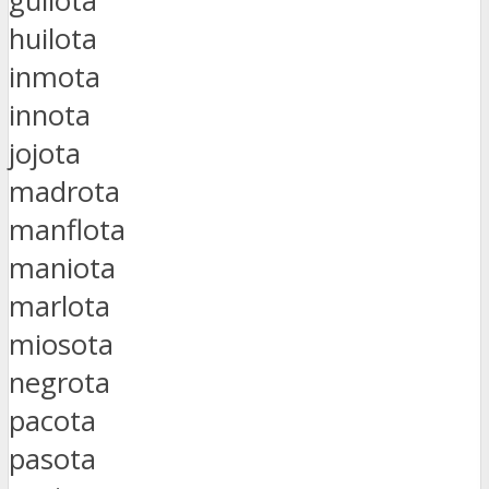
güilota
huilota
inmota
innota
jojota
madrota
manflota
maniota
marlota
miosota
negrota
pacota
pasota