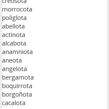
creosota
morrocota
poliglota
abellota
actinota
alcabota
anamniota
aneota
angelota
bergamota
boquirrota
borgoñota
cacalota