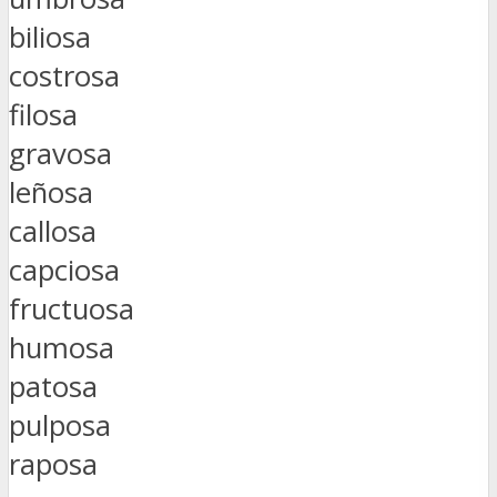
biliosa
costrosa
filosa
gravosa
leñosa
callosa
capciosa
fructuosa
humosa
patosa
pulposa
raposa