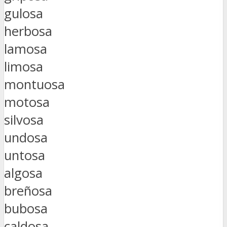
gulosa
herbosa
lamosa
limosa
montuosa
motosa
silvosa
undosa
untosa
algosa
breñosa
bubosa
caldosa