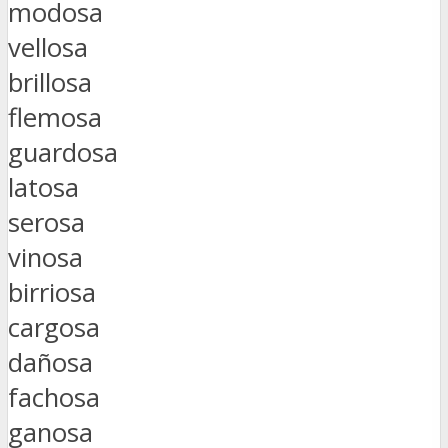
modosa
vellosa
brillosa
flemosa
guardosa
latosa
serosa
vinosa
birriosa
cargosa
dañosa
fachosa
ganosa