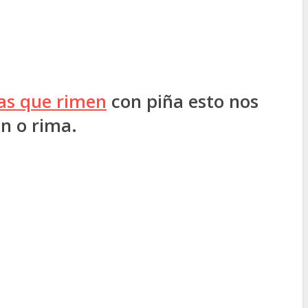
as que rimen
con piña esto nos
n o rima.