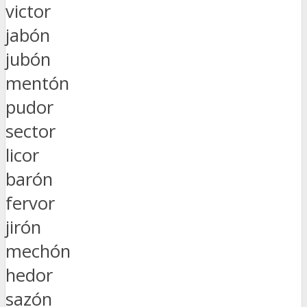
victor
jabón
jubón
mentón
pudor
sector
licor
barón
fervor
jirón
mechón
hedor
sazón