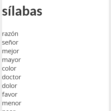
sílabas
razón
señor
mejor
mayor
color
doctor
dolor
favor
menor