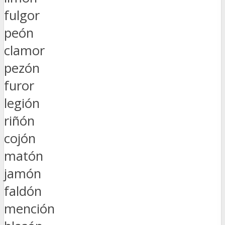
fulgor
peón
clamor
pezón
furor
legión
riñón
cojón
matón
jamón
faldón
mención