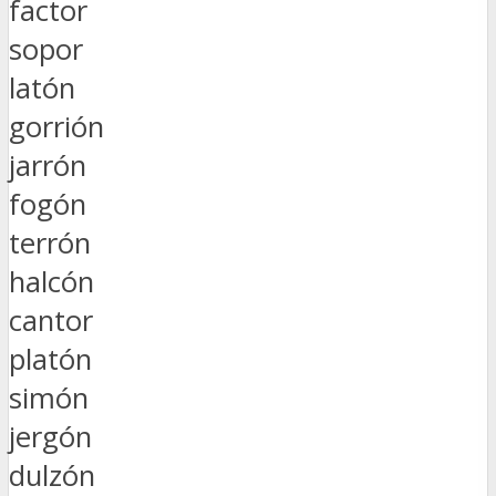
factor
sopor
latón
gorrión
jarrón
fogón
terrón
halcón
cantor
platón
simón
jergón
dulzón