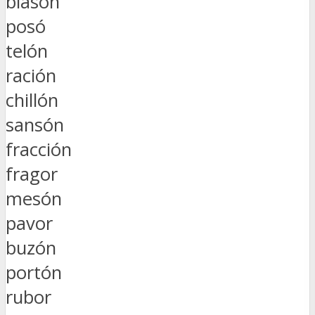
blasón
posó
telón
ración
chillón
sansón
fracción
fragor
mesón
pavor
buzón
portón
rubor