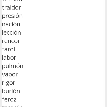
traidor
presión
nación
lección
rencor
farol
labor
pulmón
vapor
rigor
burlón
feroz