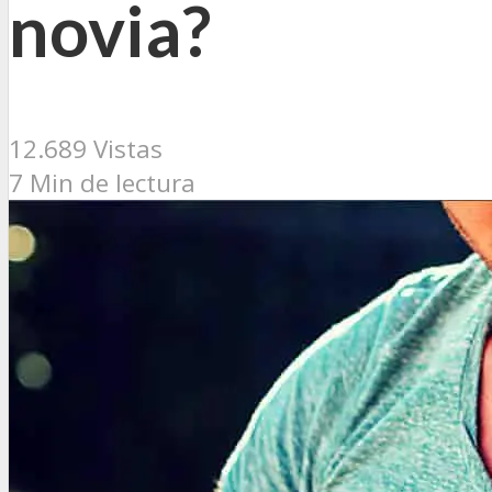
novia?
12.689 Vistas
7 Min de lectura