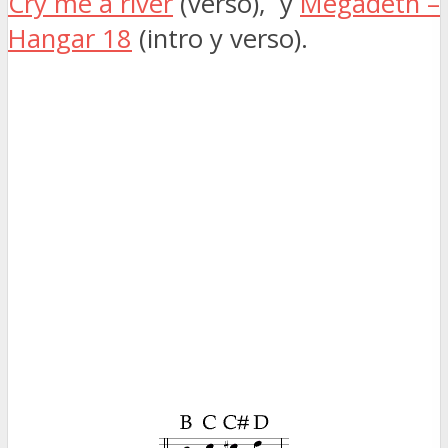
Cry me a river
(verso), y
Megadeth –
Hangar 18
(intro y verso).