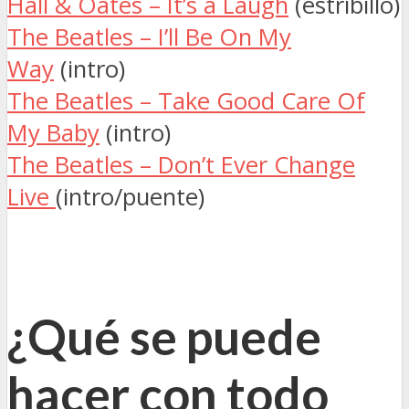
Hall & Oates – It’s a Laugh
(estribillo)
The Beatles – I’ll Be On My
Way
(intro)
The Beatles – Take Good Care Of
My Baby
(intro)
The Beatles – Don’t Ever Change
Live
(intro/puente)
¿Qué se puede
hacer con todo