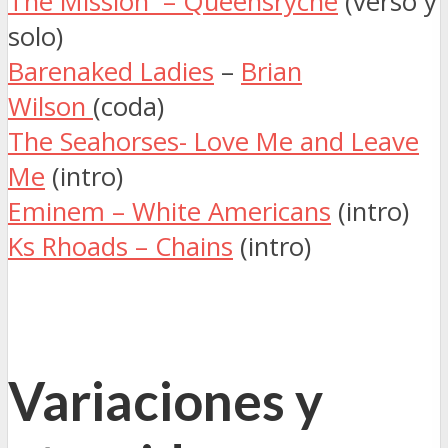
The Mission – Queensryche
(verso y
solo)
Barenaked Ladies
–
Brian
Wilson
(coda)
The Seahorses- Love Me and Leave
Me
(intro)
Eminem – White Americans
(intro)
Ks Rhoads – Chains
(intro)
Variaciones y