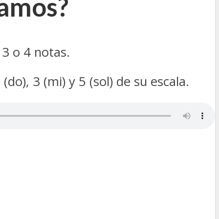
lamos?
3 o 4 notas.
), 3 (mi) y 5 (sol) de su escala.