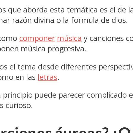
 que aborda esta temática es el de la
ar razón divina o la formula de dios.
a como
componer
música
y canciones co
ponen música progresiva.
s el tema desde diferentes perspecti
como en las
letras
.
 principio puede parecer complicado es
 curioso.
orciones áureas? ¿O