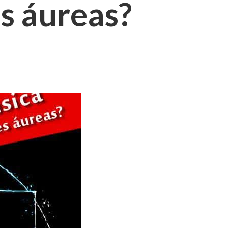
s áureas?