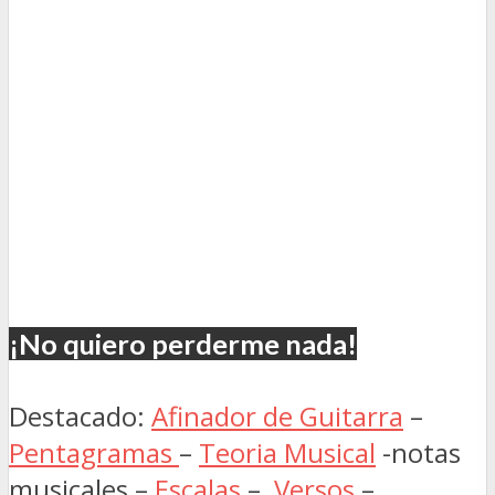
¡No quiero perderme nada!
Destacado:
Afinador de Guitarra
–
Pentagramas
–
Teoria Musical
-notas
musicales –
Escalas
–
Versos
–