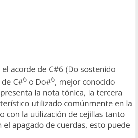
 el acorde de C#6 (Do sostenido
6
6
e de C#
o Do#
, mejor conocido
resenta la nota tónica, la tercera
cterístico utilizado comúnmente en la
con la utilización de cejillas tanto
con el apagado de cuerdas, esto puede