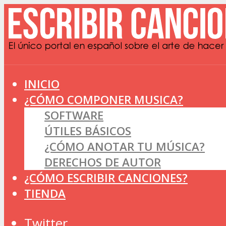
INICIO
¿CÓMO COMPONER MUSICA?
SOFTWARE
ÚTILES BÁSICOS
¿CÓMO ANOTAR TU MÚSICA?
DERECHOS DE AUTOR
¿CÓMO ESCRIBIR CANCIONES?
TIENDA
Twitter