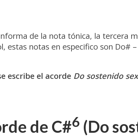
nforma de la nota tónica, la tercera ma
, estas notas en especifico son Do# 
e escribe el acorde
Do sostenido sex
6
orde de C#
(Do sost