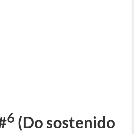
6
#
(Do sostenido