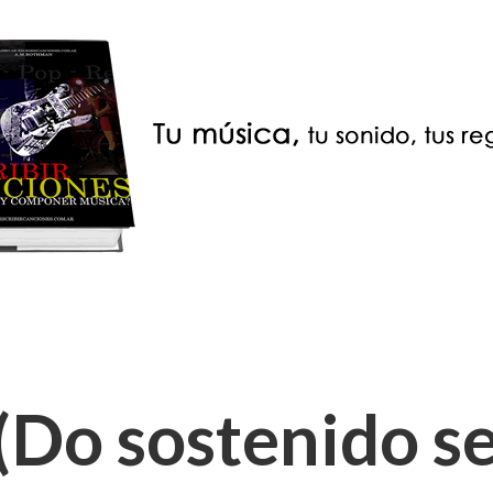
Do sostenido se