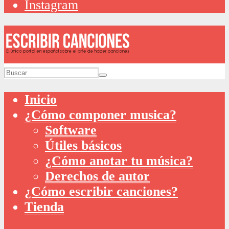
Instagram
Inicio
¿Cómo componer musica?
Software
Útiles básicos
¿Cómo anotar tu música?
Derechos de autor
¿Cómo escribir canciones?
Tienda