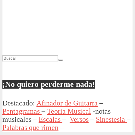
¡No quiero perderme nada!
Destacado:
Afinador de Guitarra
–
Pentagramas
–
Teoria Musical
-notas
musicales –
Escalas
–
Versos
–
Sinestesia
–
Palabras que rimen
–